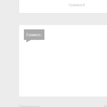
границей
0 коммент.:
Следующее
Г