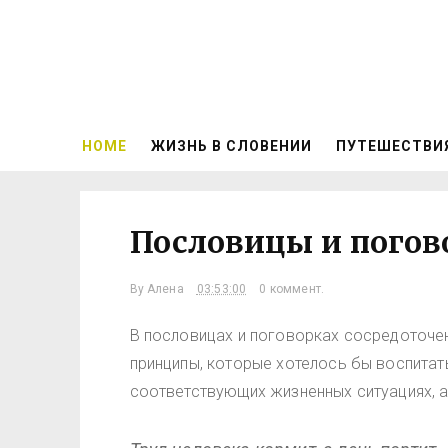
HOME
ЖИЗНЬ В СЛОВЕНИИ
ПУТЕШЕСТВИ
Пословицы и погов
By
Алена
03:53:00
0 коммент.
В пословицах и поговорках сосредоточен
принципы, которые хотелось бы воспитат
соответствующих жизненных ситуациях, а