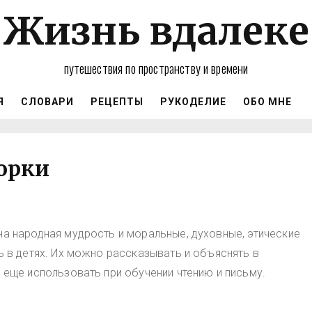
Жизнь вдалеке
путешествия по пространству и времени
Я
СЛОВАРИ
РЕЦЕПТЫ
РУКОДЕЛИЕ
ОБО МНЕ
орки
а народная мудрость и моральные, духовные, этические
ь в детях. Их можно рассказывать и объяснять в
 еще использовать при обучении чтению и письму.